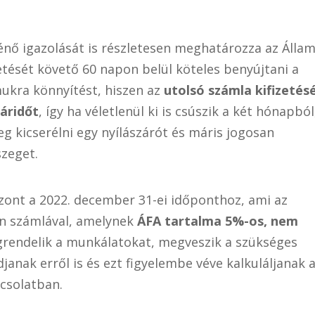
ténő igazolását is részletesen meghatározza az Állam
etését követő 60 napon belül köteles benyújtani a
mukra könnyítést, hiszen az
utolsó számla kifizetés
áridőt
, így ha véletlenül ki is csúszik a két hónapból
eg kicserélni egy nyílászárót és máris jogosan
szeget.
szont a 2022. december 31-ei időponthoz, ami az
yan számlával, amelynek
ÁFA tartalma 5%-os, nem
egrendelik a munkálatokat, megveszik a szükséges
nak erről is és ezt figyelembe véve kalkuláljanak 
csolatban.