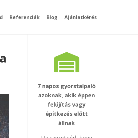
d
Referenciák
Blog
Ajánlatkérés
 a
7 napos gyorstalpaló
azoknak, akik éppen
felújítás vagy
építkezés előtt
állnak
Ha szeretnéd, hogy