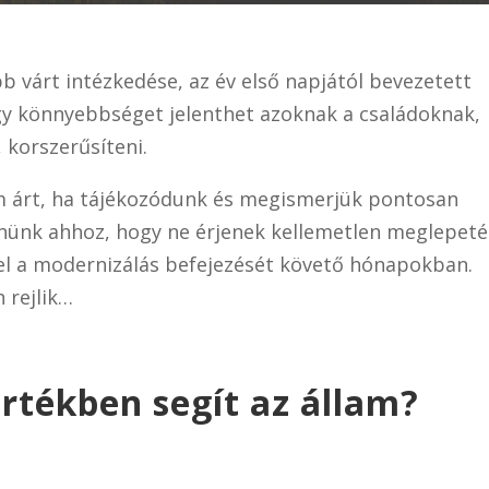
b várt intézkedése, az év első napjától bevezetett
agy könnyebbséget jelenthet azoknak a családoknak,
 korszerűsíteni.
em árt, ha tájékozódunk és megismerjük pontosan
elnünk ahhoz, hogy ne érjenek kellemetlen meglepet
l a modernizálás befejezését követő hónapokban.
 rejlik…
rtékben segít az állam?