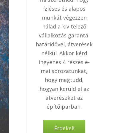
ízléses és alapos
munkát végezzen
nálad a kivitelező
vállalkozás garantál
határidővel, átverések
nélkül. Akkor kérd
ingyenes 4 részes e-
mailsorozatunkat,
hogy megtudd,
hogyan kerüld el az
átveréseket az
építőiparban.
Érdekel!