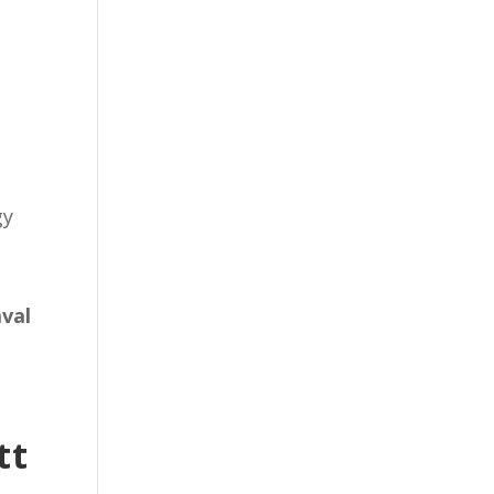
gy
val
tt