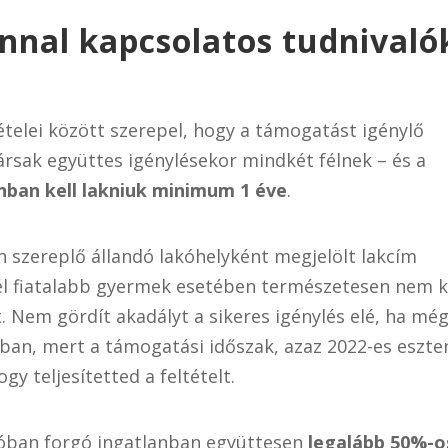
annal kapcsolatos tudnivaló
ételei között szerepel, hogy a támogatást igénylő
ársak együttes igénylésekor mindkét félnek – és a
nban kell lakniuk minimum 1 éve
.
n szereplő állandó lakóhelyként megjelölt lakcím
vnél fiatalabb gyermek esetében természetesen nem k
. Nem gördít akadályt a sikeres igénylés elé, ha mé
anban, mert a támogatási időszak, azaz 2022-es eszt
y teljesítetted a feltételt.
szóban forgó ingatlanban együttesen
legalább 50%-o