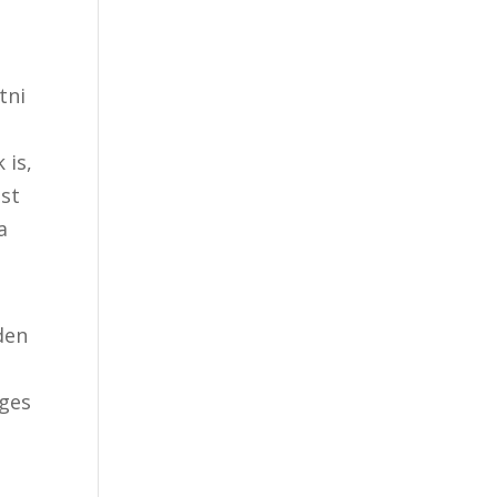
tni
 is,
ást
a
den
eges