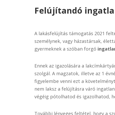
Felújítandó ingatl
A lakásfelújítás támogatás 2021 felt
személynek, vagy házastársak, élett
gyermeknek a szóban forgó
ingatla
Ennek az igazolására a lakcímkártyá
szolgál. A magzatok, illetve az 1 é
figyelembe venni ezt a követelményt
nem laksz a felújításra váró ingatl
végéig pótolhatod és igazolhatod, hog
További lényeges feltétel, hogy a 