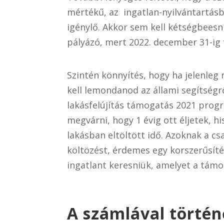
mértékű, az ingatlan-nyilvántartás
igénylő. Akkor sem kell kétségbeesni
pályázó, mert 2022. december 31-ig f
Szintén könnyítés, hogy ha jelenleg
kell lemondanod az állami segítségr
lakásfelújítás támogatás 2021 prog
megvárni, hogy 1 évig ott éljetek, hi
lakásban eltöltött idő. Azoknak a c
költözést, érdemes egy korszerűsíté
ingatlant keresniük, amelyet a támo
A számlával történ