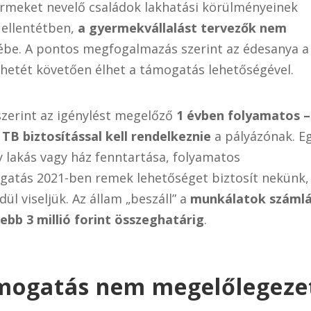
rmeket nevelő családok lakhatási körülményeinek
l ellentétben,
a gyermekvállalást tervezők nem
rébe. A pontos megfogalmazás szerint az édesanya a
 hetét követően élhet a támogatás lehetőségével.
szerint az igénylést megelőző
1 évben folyamatos –
TB biztosítással kell rendelkeznie
a pályázónak. E
y lakás vagy ház fenntartása, folyamatos
ogatás 2021-ben remek lehetőséget biztosít nekünk,
ül viseljük. Az állam „beszáll” a
munkálatok számlá
ebb 3 millió forint összeghatárig
.
támogatás nem megelőlegeze