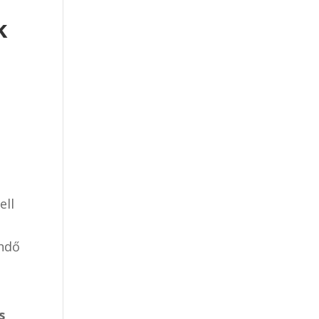
k
ell
g
endő
s