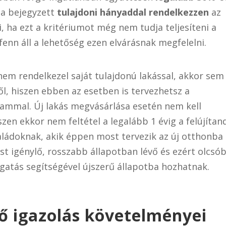
ba bejegyzett
tulajdoni hányaddal rendelkezzen
az
, ha ezt a kritériumot még nem tudja teljesíteni a
enn áll a lehetőség ezen elvárásnak megfelelni.
 nem rendelkezel saját tulajdonú lakással, akkor sem
ől, hiszen ebben az esetben is tervezhetsz a
rammal. Új lakás megvásárlása esetén nem kell
szen ekkor nem feltétel a legalább 1 évig a felújítan
saládoknak, akik éppen most tervezik az új otthonba
st igénylő, rosszabb állapotban lévő és ezért olcsó
gatás segítségével újszerű állapotba hozhatnak.
ő igazolás követelményei