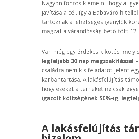
Nagyon fontos kiemelni, hogy a gye
javítása a cél, így a Babaváró hitelle
tartoznak a lehetséges igénylők kö
magzat a várandósság betöltött 12.
Van még egy érdekes kikötés, mely 
legfeljebb 30 nap megszakítással – 
családra nem kis feladatot jelent eg
karbantartása. A lakásfelújítás tám
hogy ezeket a terheket ne csak egyed
igazolt költségének 50%-ig, legfelj
A lakásfelújítás 
bizalom