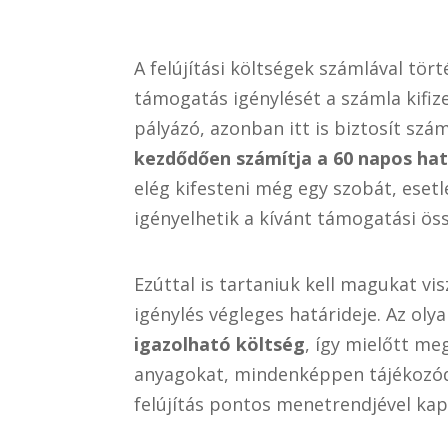
A felújítási költségek számlával tör
támogatás igénylését a számla kifiz
pályázó, azonban itt is biztosít szá
kezdődően számítja a 60 napos hat
elég kifesteni még egy szobát, esetl
igényelhetik a kívánt támogatási ös
Ezúttal is tartaniuk kell magukat vi
igénylés végleges határideje. Az ol
igazolható költség
, így mielőtt m
anyagokat, mindenképpen tájékozódja
felújítás pontos menetrendjével kap