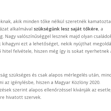
oknak, akik minden tőke nélkül szeretnék kamatozta
yázat alkalmával
szükségünk lesz saját tőkére
, a
g. Nagy valószínűséggel lesznek majd olyan családok
 kihagyni ezt a lehetőséget, nekik nyújthat megold
hitel felvétele, hiszen még így is sokat nyerhetnek 
ság szükséges és csak alapos mérlegelés után, min
i az igénylésbe, hiszen a Magyar Közlöny 2020.
sek szerint alapos ellenőrzéssel kívánják az esetl
re hivatott szervek.