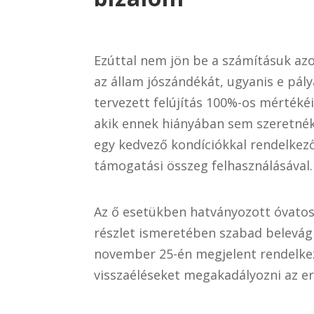
Ezúttal nem jön be a számításuk az
az állam jószándékát, ugyanis e pál
tervezett felújítás 100%-os mértékéi
akik ennek hiányában sem szeretnék
egy kedvező kondíciókkal rendelkező 
támogatási összeg felhasználásával.
Az ő esetükben hatványozott óvatos
részlet ismeretében szabad belevágn
november 25-én megjelent rendelkezé
visszaéléseket megakadályozni az er