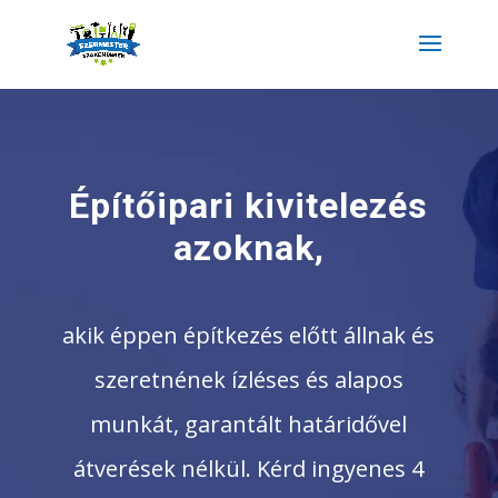
Videólejátszó
Építőipari kivitelezés
azoknak,
akik éppen építkezés előtt állnak és
szeretnének ízléses és alapos
munkát, garantált határidővel
átverések nélkül. Kérd ingyenes 4