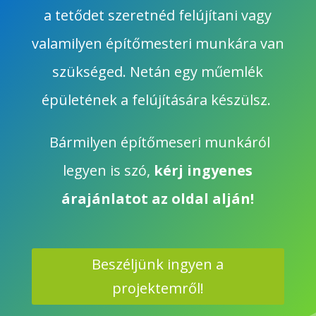
a tetődet szeretnéd felújítani vagy
valamilyen építőmesteri munkára van
szükséged. Netán egy műemlék
épületének a felújítására készülsz.
Bármilyen építőmeseri munkáról
legyen is szó,
k
érj ingyenes
árajánlatot az oldal alján!
Beszéljünk ingyen a
projektemről!